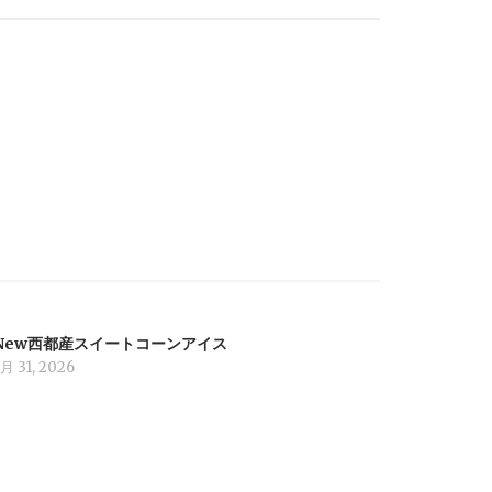
New西都産スイートコーンアイス
月 31, 2026