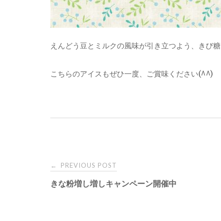
えんどう豆とミルクの風味が引き立つよう、きび糖
こちらのアイスもぜひ一度、ご賞味ください(^^)
PREVIOUS POST
←
P
きな粉増し増しキャンペーン開催中
o