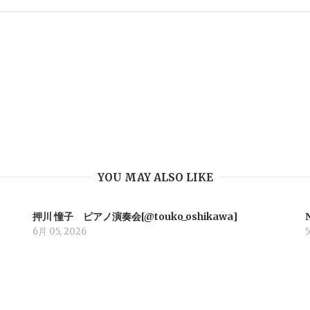
YOU MAY ALSO LIKE
押川 憧子 ピアノ演奏会[@touko_oshikawa]
6月 05, 2026
5