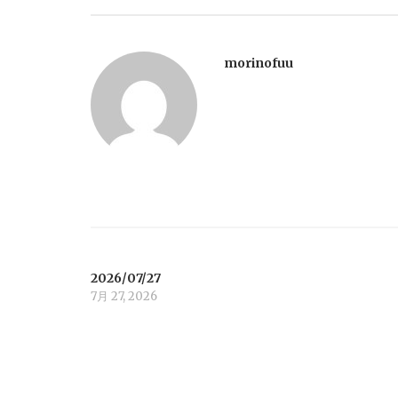
s
t
morinofuu
n
a
v
i
2026/07/27
g
7月 27, 2026
a
t