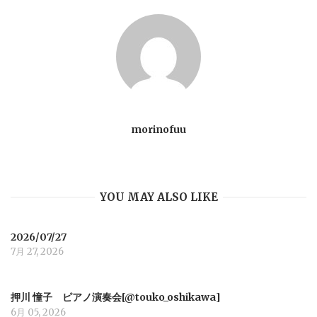
t
n
a
v
morinofuu
i
YOU MAY ALSO LIKE
g
a
2026/07/27
7月 27, 2026
t
押川 憧子 ピアノ演奏会[@touko_oshikawa]
i
6月 05, 2026