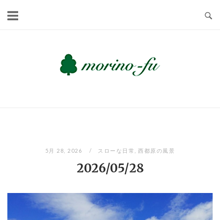
Skip
to
content
5月 28, 2026
スローな日常
,
西都原の風景
2026/05/28