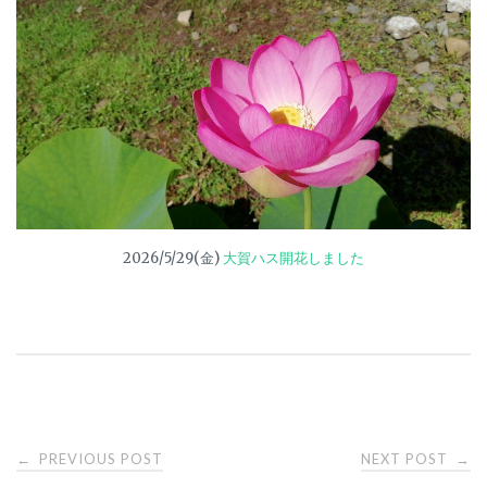
2026/5/29(金)
大賀ハス開花しました
PREVIOUS POST
NEXT POST
←
→
P