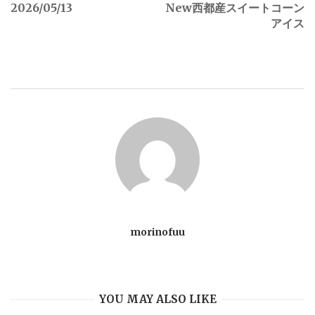
2026/05/13
New西都産スイートコーン
アイス
o
s
t
n
a
v
morinofuu
i
g
YOU MAY ALSO LIKE