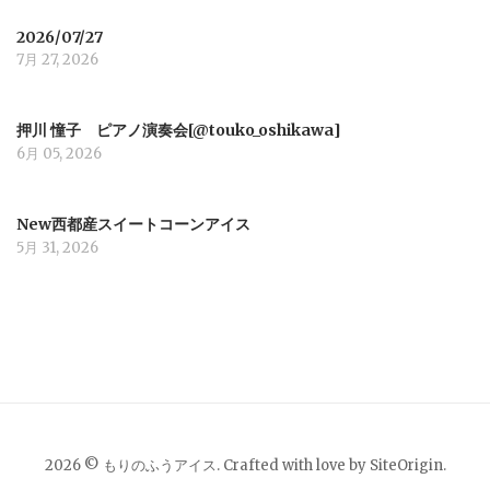
a
2026/07/27
7月 27, 2026
t
i
押川 憧子 ピアノ演奏会[@touko_oshikawa]
6月 05, 2026
o
New西都産スイートコーンアイス
n
5月 31, 2026
2026 © もりのふうアイス. Crafted with love by
SiteOrigin
.