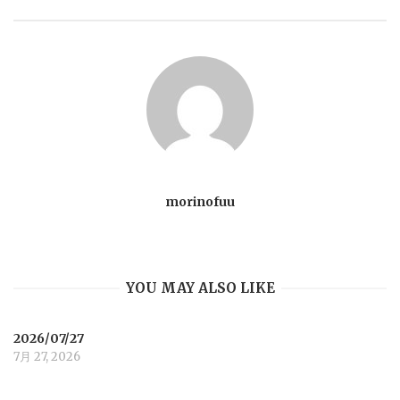
t
n
a
v
morinofuu
i
g
YOU MAY ALSO LIKE
a
2026/07/27
7月 27, 2026
t