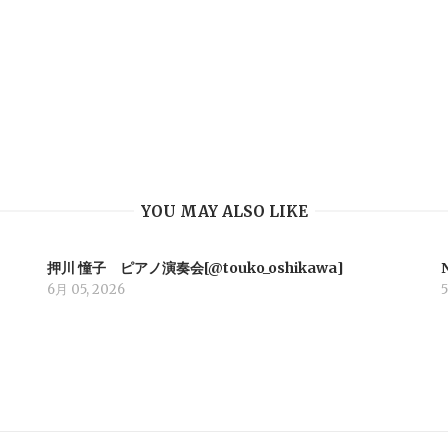
YOU MAY ALSO LIKE
押川 憧子 ピアノ演奏会[@touko_oshikawa]
6月 05, 2026
5