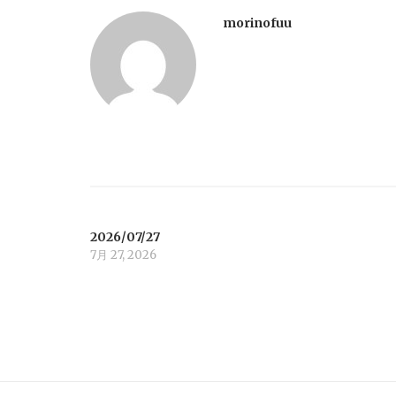
t
morinofuu
n
a
v
i
2026/07/27
g
7月 27, 2026
a
t
i