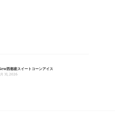
New西都産スイートコーンアイス
月 31, 2026