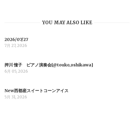
i
YOU MAY ALSO LIKE
g
a
2026/07/27
7月 27, 2026
t
押川 憧子 ピアノ演奏会[@touko_oshikawa]
i
6月 05, 2026
o
New西都産スイートコーンアイス
5月 31, 2026
n