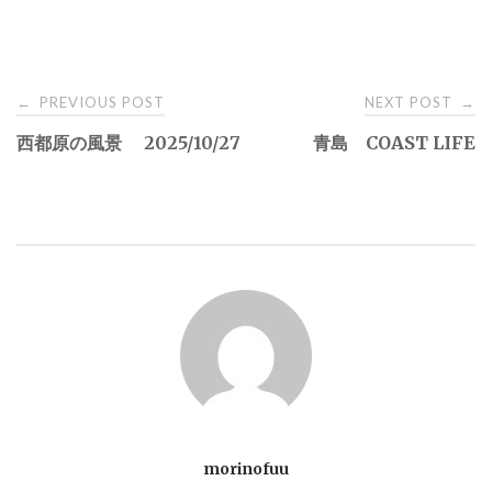
PREVIOUS POST
NEXT POST
←
→
P
西都原の風景 2025/10/27
青島 COAST LIFE
o
s
t
n
a
v
morinofuu