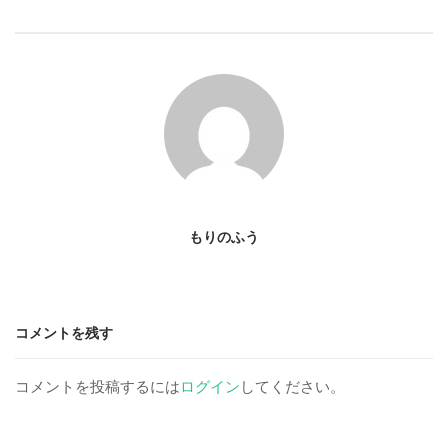
s
t
n
a
v
もりのふう
i
コメントを残す
g
a
コメントを投稿するには
ログイン
してください。
t