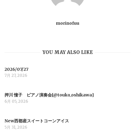
a
v
morinofuu
i
YOU MAY ALSO LIKE
g
a
2026/07/27
7月 27, 2026
t
押川 憧子 ピアノ演奏会[@touko_oshikawa]
i
6月 05, 2026
o
New西都産スイートコーンアイス
5月 31, 2026
n