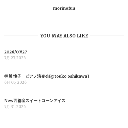
v
morinofuu
i
g
YOU MAY ALSO LIKE
a
2026/07/27
7月 27, 2026
t
i
押川 憧子 ピアノ演奏会[@touko_oshikawa]
6月 05, 2026
o
New西都産スイートコーンアイス
n
5月 31, 2026