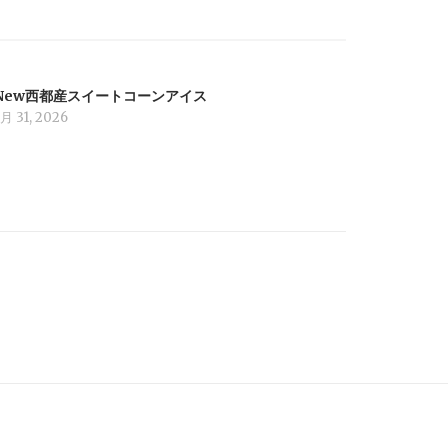
New西都産スイートコーンアイス
月 31, 2026