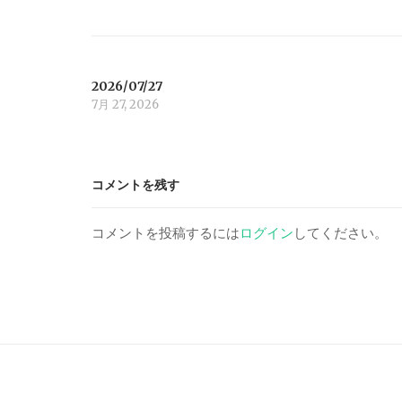
v
i
2026/07/27
g
7月 27, 2026
a
t
コメントを残す
i
コメントを投稿するには
ログイン
してください。
o
n