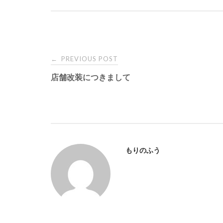
PREVIOUS POST
←
P
店舗改装につきまして
o
s
t
もりのふう
n
a