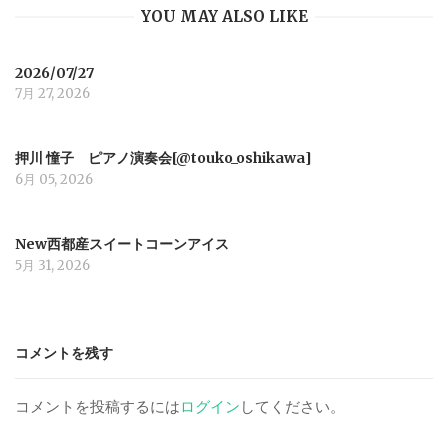
YOU MAY ALSO LIKE
g
a
2026/07/27
7月 27, 2026
t
押川 憧子 ピアノ演奏会[@touko_oshikawa]
i
6月 05, 2026
o
New西都産スイートコーンアイス
5月 31, 2026
n
コメントを残す
コメントを投稿するには
ログイン
してください。