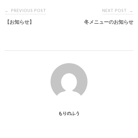
PREVIOUS POST
NEXT POST
←
→
P
【お知らせ】
冬メニューのお知らせ
o
s
t
n
a
v
もりのふう
i