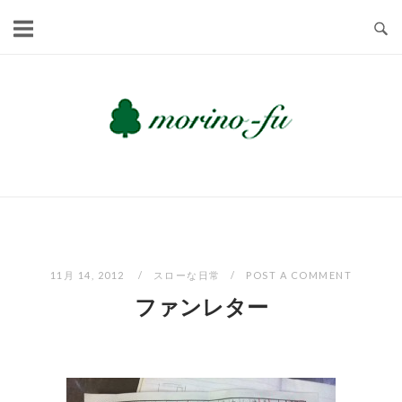
Skip
to
content
11月 14, 2012
スローな日常
POST A COMMENT
ファンレター