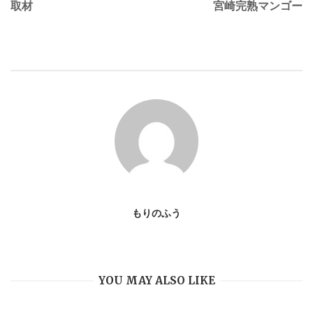
取材
宮崎完熟マンゴー
o
s
t
n
a
v
もりのふう
i
YOU MAY ALSO LIKE
g