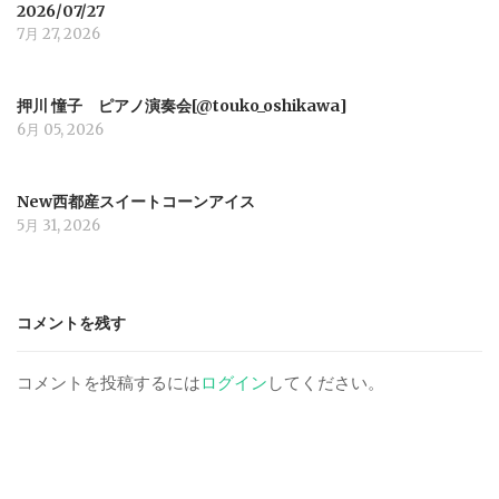
a
2026/07/27
7月 27, 2026
t
押川 憧子 ピアノ演奏会[@touko_oshikawa]
i
6月 05, 2026
o
New西都産スイートコーンアイス
5月 31, 2026
n
コメントを残す
コメントを投稿するには
ログイン
してください。